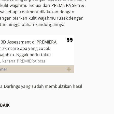
kulit wajahmu. Solusi dari PREMIERA Skin &
a setiap treatment dilakukan dengan
 Jangan biarkan kulit wajahmu rusak dengan
atan hingga bahan kandungannya.
t 3D Assessment di PREMIERA,
 skincare apa yang cocok
wajahku. Nggak perlu takut
k, karena PREMIERA bisa
IERA!
wner
a Darlings yang sudah membuktikan hasil
RBAIK