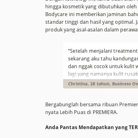
hingga kosmetik yang dibutuhkan oleh 
Bodycare ini memberikan jaminan bahw
standar tinggi dan hasil yang optimal.
produk yang asal-asalan dalam peraw
“Setelah menjalani treatmen
sekarang aku tahu kandungan
dan nggak cocok untuk kulit 
lagi yang namanya kulit rusa
segalanya, terima kasih PREM
Christina, 28 tahun, Business O
Bergabunglah bersama ribuan Premier
nyata Lebih Puas di PREMIERA.
Anda Pantas Mendapatkan yang TE