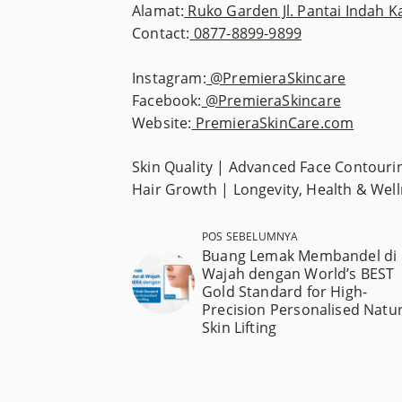
Alamat:
Ruko Garden Jl. Pantai Indah K
Contact:
0877-8899-9899
Instagram:
@PremieraSkincare
Facebook:
@PremieraSkincare
Website:
PremieraSkinCare.com
Skin Quality | Advanced Face Contourin
Hair Growth | Longevity, Health & Wel
POS SEBELUMNYA
Buang Lemak Membandel di
Wajah dengan World’s BEST
Gold Standard for High-
Precision Personalised Natur
Skin Lifting