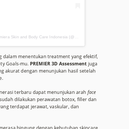
Sebuah kiriman dibagikan oleh Premiera Skin and Body Care Indonesia (@premieraskincare)
g dalam menentukan treatment yang efektif,
uty Goals-mu.
PREMIER 3D Assessment
juga
g akurat dengan menunjukan hasil setelah
e.
nerasi terbaru dapat menunjukan arah
face
udah dilakukan perawatan botox, filler dan
yang terdapat jerawat, vaskular, dan
n merasa bingung dengan kebutuhan skincare