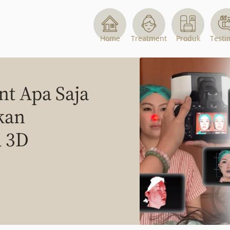
Home
Treatment
Produk
Testi
nt Apa Saja
kan
 3D