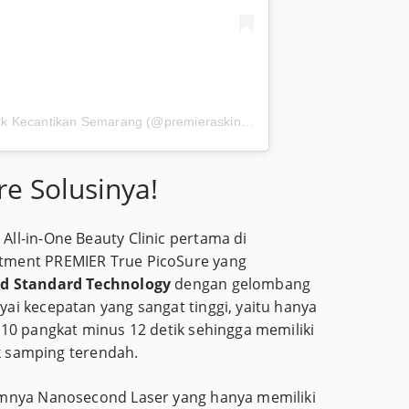
Sebuah kiriman dibagikan oleh Klinik Kecantikan Semarang (@premieraskincare)
e Solusinya!
ll-in-One Beauty Clinic pertama di
tment PREMIER True PicoSure yang
ld Standard Technology
dengan gelombang
i kecepatan yang sangat tinggi, yaitu hanya
10 pangkat minus 12 detik sehingga memiliki
ek samping terendah.
umnya Nanosecond Laser yang hanya memiliki