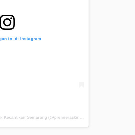
gan ini di Instagram
Sebuah kiriman dibagikan oleh Klinik Kecantikan Semarang (@premieraskincare)