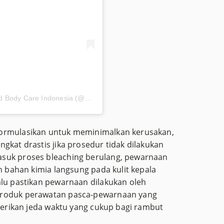
Sebuah kiriman dibagikan oleh Premiera Skin and Body Care Indonesia (@premieraskincare)
formulasikan untuk meminimalkan kerusakan,
gkat drastis jika prosedur tidak dilakukan
asuk proses bleaching berulang, pewarnaan
an bahan kimia langsung pada kulit kepala
alu pastikan pewarnaan dilakukan oleh
produk perawatan pasca-pewarnaan yang
 berikan jeda waktu yang cukup bagi rambut