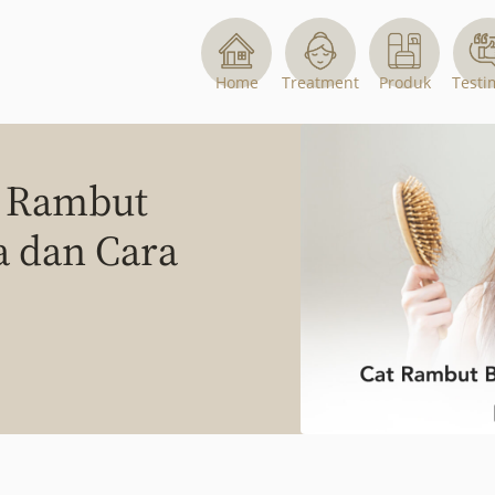
Home
Treatment
Produk
Testi
n Rambut
a dan Cara