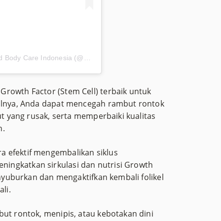
Sebuah kiriman dibagikan oleh Premiera Skin and Body Care Indonesia (@premieraskincare)
rowth Factor (Stem Cell) terbaik untuk
silnya, Anda dapat mencegah rambut rontok
ut yang rusak, serta memperbaiki kualitas
n.
ra efektif mengembalikan siklus
ingkatkan sirkulasi dan nutrisi Growth
enyuburkan dan mengaktifkan kembali folikel
li.
but rontok, menipis, atau kebotakan dini